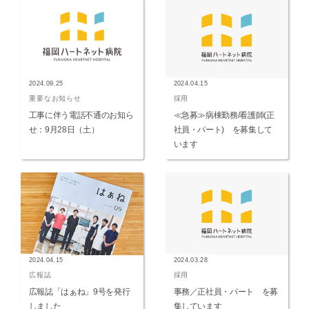
2024.09.25
2024.04.15
重要なお知らせ
採用
工事に伴う電話不通のお知ら
≪急募≫病棟勤務/看護師(正
せ：9月28日（土）
社員・パート) を募集して
います
2024.04.15
2024.03.28
広報誌
採用
広報誌「はぁね」9号を発行
事務／正社員・パート を募
しました
集しています