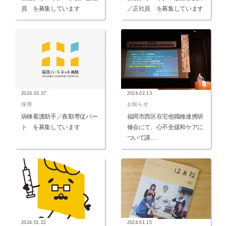
員 を募集しています
／正社員 を募集しています
2024.02.27
2024.02.13
採用
お知らせ
病棟看護助手／夜勤専従パー
福岡市西区在宅他職種連携研
ト を募集しています
修会にて、心不全緩和ケアに
ついて講…
2024.01.22
2024.01.15