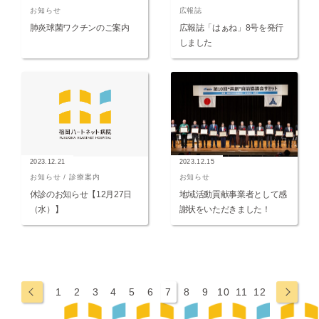
お知らせ
広報誌
肺炎球菌ワクチンのご案内
広報誌「はぁね」8号を発行
しました
2023.12.21
2023.12.15
お知らせ
診療案内
お知らせ
休診のお知らせ【12月27日
地域活動貢献事業者として感
（水）】
謝状をいただきました！
←
→
1
2
3
4
5
6
7
8
9
10
11
12