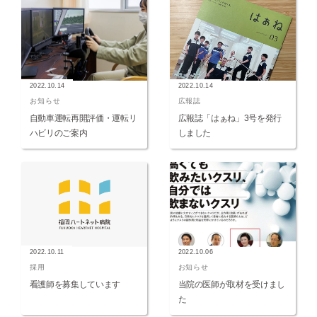
2022.10.14
2022.10.14
お知らせ
広報誌
自動車運転再開評価・運転リ
広報誌「はぁね」3号を発行
ハビリのご案内
しました
2022.10.11
2022.10.06
採用
お知らせ
看護師を募集しています
当院の医師が取材を受けまし
た