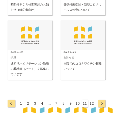
時間外ＰＣＲ検査実施のお知
発熱外来受診・新型コロナウ
らせ（軽症者向け）
イルス検査について
2022.07.27
2022.07.21
採用
お知らせ
通所リハビリテーション勤務
当院でのコロナワクチン接種
の看護師（パート）を募集し
について
ています
←
→
1
2
3
4
…
7
8
9
10
11
12