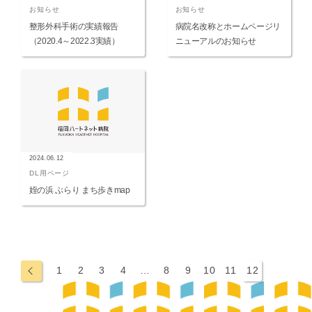
お知らせ
お知らせ
整形外科手術の実績報告
病院名改称とホームページリ
（2020.4～2022.3実績）
ニューアルのお知らせ
2024.06.12
DL用ページ
姪の浜 ぶらり まち歩きmap
←
1
2
3
4
…
8
9
10
11
12