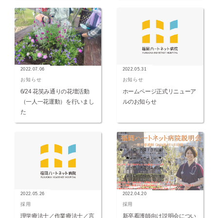
2022.07.06
2022.05.31
お知らせ
お知らせ
6/24 花笑み通りの花壇活動
ホームページ正式リニューア
（一人一花運動）を行いまし
ルのお知らせ
た
2022.05.26
2022.04.20
採用
採用
理学療法士／作業療法士／言
新卒看護師向け説明会につい