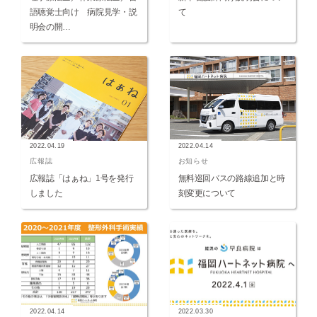
語聴覚士向け 病院見学・説
て
明会の開…
2022.04.19
2022.04.14
広報誌
お知らせ
広報誌「はぁね」1号を発行
無料巡回バスの路線追加と時
しました
刻変更について
2022.04.14
2022.03.30